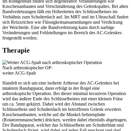
Im Röntgenbild finden sich degenerative Veränderungen wie
Knochenanbauten und Verschmälerung des Gelenkspaltes. Bei alten
Bandverletzungen fällt ein Höhertreten des Schlüsselbeines im
Verhältnis zum Schulterdach auf. Im MRT und im Ultraschall finden
sich Reizzeichen wie Flüssigkeitsansammlungen und Verdickung
der Weichteile. Eine alte Bandverletzung kann durch narbige
Veränderungen und Fehlstellungen im Bereich des AC-Gelenkes
festgestellt werden.
Therapie
Nach arthroskopischer OP:
weiter ACG-Spalt
Handelt es sich um eine isolierte Arthrose des AC-Gelenkes bei
intaktem Bandapparat, dann erfolgt in der Regel eine
arthroskopische Operation. Bei dieser minimal invasiven Operation
wird das äußere Ende des Schlüsselbeines mit einer kleinen Fräse
um ca. 5mm gekürzt. Dabei wird der Abstand zwischen
Schlüsselbein und Schulterdach im betroffenen Gelenk erweitert.
Knochenanbauten, welche auf die Muskel-Sehnenplatte
(Rotatorenmanschette) drücken, werden dabei ebenfalls abgetragen.
Der Bandapparat, welcher das Schlüsselbein am Schulterblatt und
Schulterdach fixiert, wird dabei auf jeden Fall geschont und darf