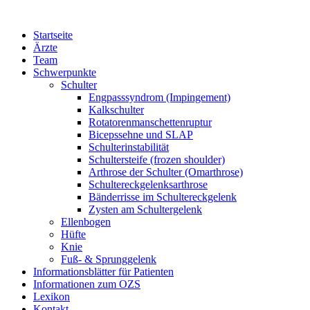
Startseite
Ärzte
Team
Schwerpunkte
Schulter
Engpasssyndrom (Impingement)
Kalkschulter
Rotatorenmanschettenruptur
Bicepssehne und SLAP
Schulterinstabilität
Schultersteife (frozen shoulder)
Arthrose der Schulter (Omarthrose)
Schultereckgelenksarthrose
Bänderrisse im Schultereckgelenk
Zysten am Schultergelenk
Ellenbogen
Hüfte
Knie
Fuß- & Sprunggelenk
Informationsblätter für Patienten
Informationen zum OZS
Lexikon
Kontakt